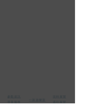
香港西營盤西源里1號
瑧蓺地下及一樓
​星期二至星期日
上午10時至下午6時
星期一及公眾假期休館
(852) 2116 3496
office@sunmuseum.org.hk
參觀
展覽
活動
參觀資訊
現時展覽
一新遊樂室
​導賞服務
過往展覽