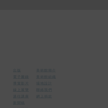
微信公眾號：
一新美術館 Sun Museum
資源
關於我們
品店
出版
美術館簡介
電子圖錄
美術館組織
導賞影片
場地設計
線上展覽
​聯絡我們​
​過往講座
網上捐款
新聞稿