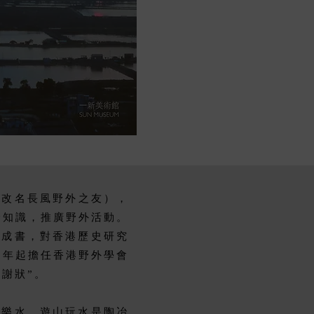
5年改名長風野外之友），
野知識，推廣野外活動。
版成書，對香港歷史研究
93年起擔任香港野外學會
感謝狀”。
者樂水。遊山玩水是陶冶