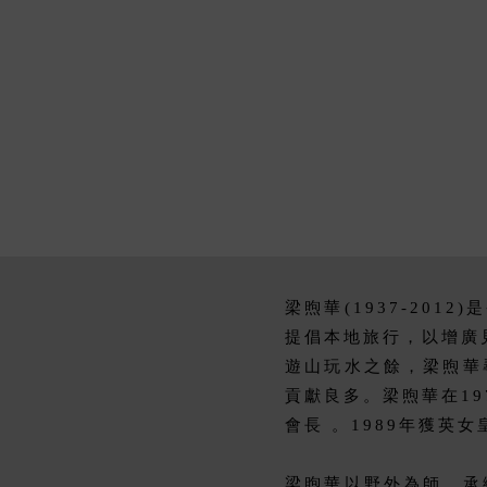
梁煦華(1937-201
提倡本地旅行，以增廣
遊山玩水之餘，梁煦華
貢獻良多。梁煦華在19
會長 。1989年獲英女
梁煦華以野外為師，承