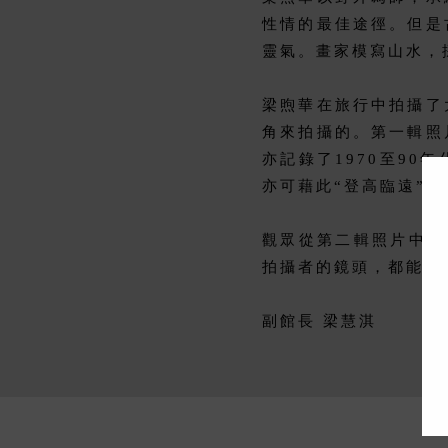
性情的最佳途徑。但是
靈氣。畫家模寫山水，
梁煦華在旅行中拍攝了
角來拍攝的。第一輯照
亦記錄了1970至9
亦可藉此“登高臨遠”
觀眾從第二輯照片中，
拍攝者的鏡頭，都能感
副館長 梁慧淇