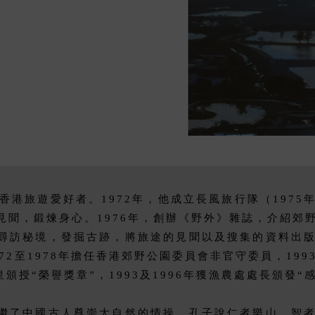
2)是香港旅遊愛好者。1972年，他成立長風旅行隊（197
見聞，鍛煉身心。1976年，創辦《野外》雜誌，介紹郊
尋訪秘境，發掘古跡，將旅途的見聞以及搜集的資料出
72至1978年擔任香港郊野公園委員會非官守委員，19
皇頒授“榮譽獎章”，1993及1996年獲漁農處處長頒發“
繼了中國古人尊崇大自然的情操。孔子說仁者樂山，智