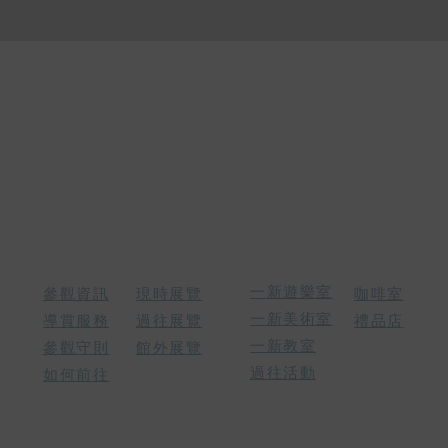
活動
參觀
展覽
咖啡室及禮
一新遊樂室
參觀資訊
現時展覽
咖啡室
一新美術室
​導賞服務
過往展覽
禮品店
一新教室
參觀守則
館外展覽
過往活動
如何前往