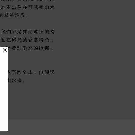
，足不出戶亦可感受山水
的精神境界。
，它們都是採用遠望的視
林近在咫尺的香港特色，
日旅行者對未來的憧憬，
，有些面目全非，但通過
華的山水畫。