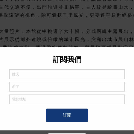
古代交通不便，出門旅遊並非易事，古人於是繪畫山水
採取遠望的視角，除可囊括千里風光，更要達至超世絕俗
大量照片，本館從中挑選了六十幅，分成兩輯主題展出
片展示從郊外遠眺或俯瞰的城市風光，突顯出城市與山
0年代香港的嬗變。通過梁煦華的鏡頭，觀眾除可感受到當
，思考香港人應該如何與大自然共處。
可遠眺1970至80年代香港鄉郊的景色，有些風光依舊
受遠離塵囂，居高臨下的神思飛揚。 這些照片便是梁煦